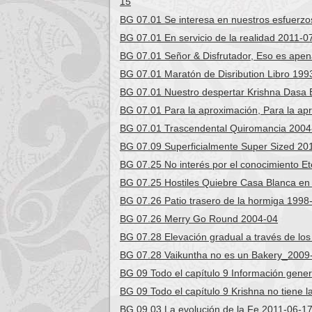
15
BG 07.01 Se interesa en nuestros esfuerzo
BG 07.01 En servicio de la realidad 2011-0
BG 07.01 Señor & Disfrutador, Eso es apen
BG 07.01 Maratón de Disribution Libro 199
BG 07.01 Nuestro despertar Krishna Dasa
BG 07.01 Para la aproximación, Para la ap
BG 07.01 Trascendental Quiromancia 2004
BG 07.09 Superficialmente Super Sized 20
BG 07.25 No interés por el conocimiento E
BG 07.25 Hostiles Quiebre Casa Blanca en
BG 07.26 Patio trasero de la hormiga 1998
BG 07.26 Merry Go Round 2004-04
BG 07.28 Elevación gradual a través de lo
BG 07.28 Vaikuntha no es un Bakery_2009
BG 09 Todo el capítulo 9 Información gene
BG 09 Todo el capítulo 9 Krishna no tiene 
BG 09.03 La evolución de la Fe 2011-06-1