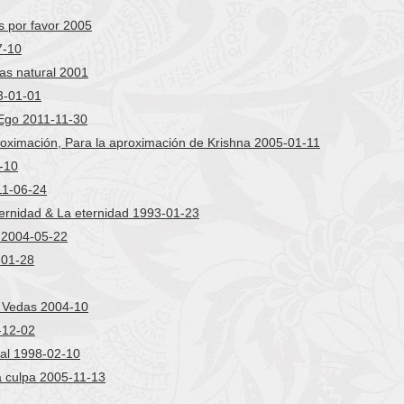
s por favor 2005
7-10
as natural 2001
3-01-01
 Ego 2011-11-30
roximación, Para la aproximación de Krishna 2005-01-11
-10
11-06-24
ternidad & La eternidad 1993-01-23
 2004-05-22
-01-28
s Vedas 2004-10
-12-02
ral 1998-02-10
la culpa 2005-11-13
7