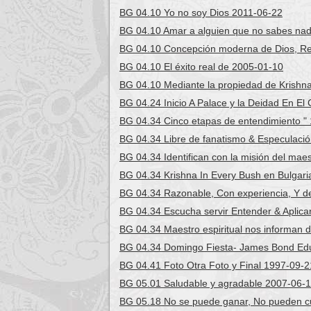
BG 04.10 Yo no soy Dios 2011-06-22
BG 04.10 Amar a alguien que no sabes na
BG 04.10 Concepción moderna de Dios, Rel
BG 04.10 El éxito real de 2005-01-10
BG 04.10 Mediante la propiedad de Krishna
BG 04.24 Inicio A Palace y la Deidad En El
BG 04.34 Cinco etapas de entendimiento "
BG 04.34 Libre de fanatismo & Especulaci
BG 04.34 Identifican con la misión del maes
BG 04.34 Krishna In Every Bush en Bulgari
BG 04.34 Razonable, Con experiencia, Y d
BG 04.34 Escucha servir Entender & Aplica
BG 04.34 Maestro espiritual nos informan d
BG 04.34 Domingo Fiesta- James Bond Ed
BG 04.41 Foto Otra Foto y Final 1997-09-2
BG 05.01 Saludable y agradable 2007-06-
BG 05.18 No se puede ganar, No pueden c