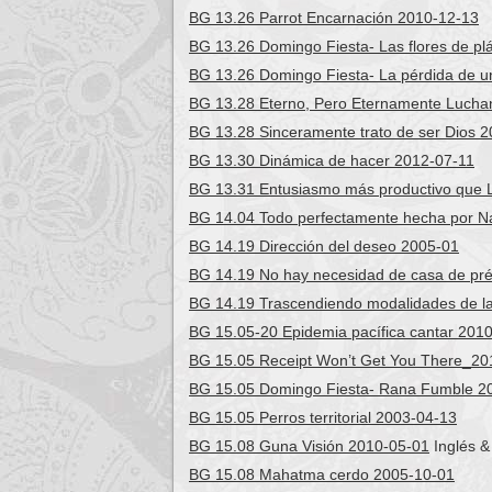
BG 13.26 Parrot Encarnación 2010-12-13
BG 13.26 Domingo Fiesta- Las flores de plá
BG 13.26 Domingo Fiesta- La pérdida de u
BG 13.28 Eterno, Pero Eternamente Lucha
BG 13.28 Sinceramente trato de ser Dios 
BG 13.30 Dinámica de hacer 2012-07-11
BG 13.31 Entusiasmo más productivo que 
BG 14.04 Todo perfectamente hecha por N
BG 14.19 Dirección del deseo 2005-01
BG 14.19 No hay necesidad de casa de pr
BG 14.19 Trascendiendo modalidades de la
BG 15.05-20 Epidemia pacífica cantar 201
BG 15.05 Receipt Won’t Get You There_20
BG 15.05 Domingo Fiesta- Rana Fumble 2
BG 15.05 Perros territorial 2003-04-13
BG 15.08 Guna Visión 2010-05-01
Inglés &
BG 15.08 Mahatma cerdo 2005-10-01