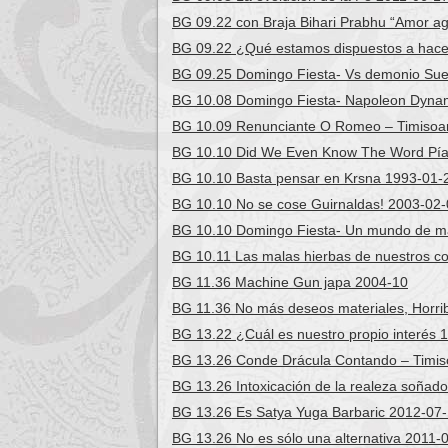
BG 09.22 con Braja Bihari Prabhu “Amor a
BG 09.22 ¿Qué estamos dispuestos a hace
BG 09.25 Domingo Fiesta- Vs demonio Sue
BG 10.08 Domingo Fiesta- Napoleon Dynam
BG 10.09 Renunciante O Romeo – Timisoa
BG 10.10 Did We Even Know The Word Pía
BG 10.10 Basta pensar en Krsna 1993-01-
BG 10.10 No se cose Guirnaldas! 2003-02
BG 10.10 Domingo Fiesta- Un mundo de ma
BG 10.11 Las malas hierbas de nuestros c
BG 11.36 Machine Gun japa 2004-10
BG 11.36 No más deseos materiales, Horri
BG 13.22 ¿Cuál es nuestro propio interés 
BG 13.26 Conde Drácula Contando – Timis
BG 13.26 Intoxicación de la realeza soñad
BG 13.26 Es Satya Yuga Barbaric 2012-07
BG 13.26 No es sólo una alternativa 2011-