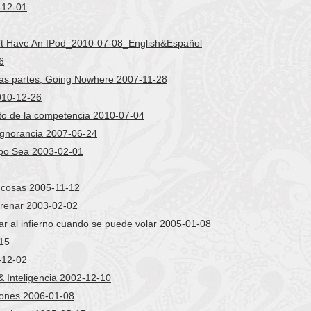
-12-01
’t Have An IPod_2010-07-08_English&Español
6
as partes, Going Nowhere 2007-11-28
010-12-26
to de la competencia 2010-07-04
ignorancia 2007-06-24
rpo Sea 2003-02-01
s cosas 2005-11-12
 frenar 2003-02-02
r al infierno cuando se puede volar 2005-01-08
15
-12-02
 Inteligencia 2002-12-10
iones 2006-01-08