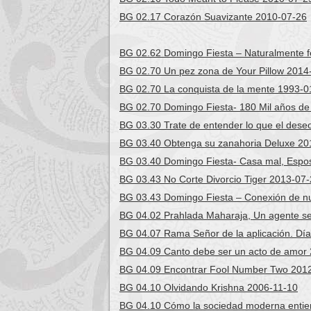
BG 02.17 Corazón Suavizante 2010-07-26
BG 02.62 Domingo Fiesta – Naturalmente f
BG 02.70 Un pez zona de Your Pillow 2014
BG 02.70 La conquista de la mente 1993-0
BG 02.70 Domingo Fiesta- 180 Mil años de 
BG 03.30 Trate de entender lo que el dese
BG 03.40 Obtenga su zanahoria Deluxe 20
BG 03.40 Domingo Fiesta- Casa mal, Espo
BG 03.43 No Corte Divorcio Tiger 2013-07
BG 03.43 Domingo Fiesta – Conexión de nu
BG 04.02 Prahlada Maharaja, Un agente se
BG 04.07 Rama Señor de la aplicación. Día
BG 04.09 Canto debe ser un acto de amor
BG 04.09 Encontrar Fool Number Two 201
BG 04.10 Olvidando Krishna 2006-11-10
BG 04.10 Cómo la sociedad moderna entiend