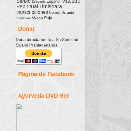
Serbio
Maestro
Español
Eslovenia
Espiritual
Timisoara
transcripciones
Ucranio
Ucrania
Vyasa Puja
Vrindavan
Donar
Dona directamente a Su Santidad
Swami Prahladananda
Página de Facebook
Ayurveda DVD Set