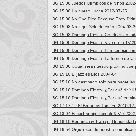
BG 15.08 Juegos Olímpicos de Niños 2002
BG 15.08 Un hueso Lucha 2012-07-25
BG 15.08 No One Died Because They Didn
BG 15.08 No jugo, Sólo de caña 2004-03-2
BG 15.08 Domingo Fiesta- Conducir en tod
BG 15.08 Domingo Fiesta- Vive en tu TV 2
BG 15.08 Domingo Fiesta- El reconocimien
BG 15.08 Domingo Fiesta- La fuente de la 
BG 15.08 ¿Cuál será nuestro próximo cue
BG 15.10 El jazz es Dios 2004-04
BG 15.10 No destinado sólo para hacer la
BG 15.10 Domingo Fiesta- ¿Por qué difícil
BG 15.10 Domingo Fiesta- ¿Por qué camina
BG 17.17-19 El Brahmas Top Ten 2010-12-
BG 18.04 Escuchar significa oír & Ver 2002
BG 18.10 Renuncia & Trabajo; Honestidad &
BG 18.54 Orgullosos de nuestra complicac