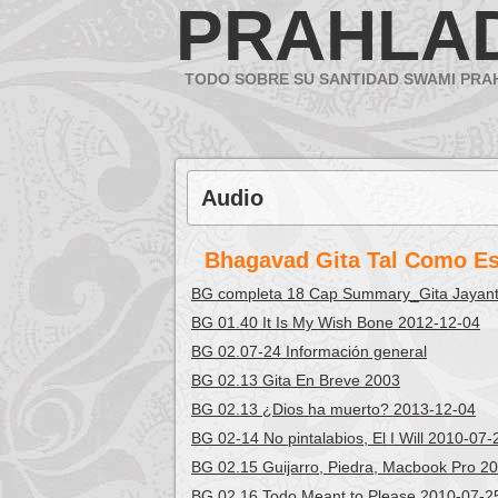
PRAHLA
TODO SOBRE SU SANTIDAD SWAMI PR
Audio
Bhagavad Gita Tal Como Es
BG completa 18 Cap Summary_Gita Jayant
BG 01.40 It Is My Wish Bone 2012-12-04
BG 02.07-24 Información general
BG 02.13 Gita En Breve 2003
BG 02.13 ¿Dios ha muerto? 2013-12-04
BG 02-14 No pintalabios, El I Will 2010-07-
BG 02.15 Guijarro, Piedra, Macbook Pro 2
BG 02.16 Todo Meant to Please 2010-07-2