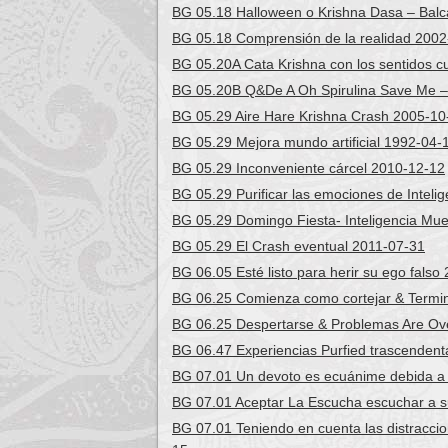
BG 05.18 Halloween o Krishna Dasa – Balc
BG 05.18 Comprensión de la realidad 2002
BG 05.20A Cata Krishna con los sentidos c
BG 05.20B Q&De A Oh Spirulina Save Me –
BG 05.29 Aire Hare Krishna Crash 2005-10
BG 05.29 Mejora mundo artificial 1992-04-
BG 05.29 Inconveniente cárcel 2010-12-12
BG 05.29 Purificar las emociones de Inteli
BG 05.29 Domingo Fiesta- Inteligencia Mu
BG 05.29 El Crash eventual 2011-07-31
BG 06.05 Esté listo para herir su ego falso
BG 06.25 Comienza como cortejar & Termi
BG 06.25 Despertarse & Problemas Are Ov
BG 06.47 Experiencias Purfied trascendenta
BG 07.01 Un devoto es ecuánime debida a 
BG 07.01 Aceptar La Escucha escuchar a s
BG 07.01 Teniendo en cuenta las distracci