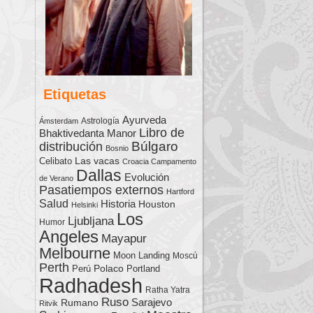
Etiquetas
Ayurveda
Astrología
Ámsterdam
Libro de
Bhaktivedanta Manor
Búlgaro
distribución
Bosnio
Las vacas
Celibato
Croacia Campamento
Dallas
Evolución
de Verano
Pasatiempos externos
Hartford
Salud
Historia
Houston
Helsinki
Los
Ljubljana
Humor
Angeles
Mayapur
Melbourne
Moon Landing
Moscú
Perth
Polaco
Perú
Portland
Radhadesh
Ratha Yatra
Ruso
Sarajevo
Rumano
Ritvik