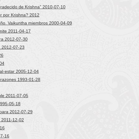
gradecido de Krishna” 2010-07-10
r por Krishna? 2012
ño. Vaikuntha miembros 2000-04-09
ite 2011-04-17
ra 2012-07-30
 2012-07-23
26
-04
l-estar 2005-12-04
orazones 1993-01-28
ble 2011-07-05
1995-05-18
oara 2012-07-29
o 2011-12-02
-16
07-16