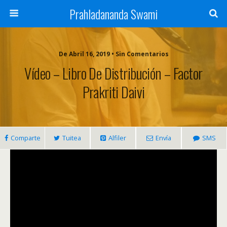
Prahladananda Swami
De Abril 16, 2019 • Sin Comentarios
Vídeo – Libro De Distribución – Factor
Prakriti Daivi
Comparte
Tuitea
Alfiler
Envía
SMS