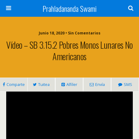
Prahladananda Swami
Junio 18, 2020 • Sin Comentarios
Vídeo – SB 3.15.2 Pobres Monos Lunares No
Americanos
Comparte
Tuitea
Alfiler
Envía
SMS