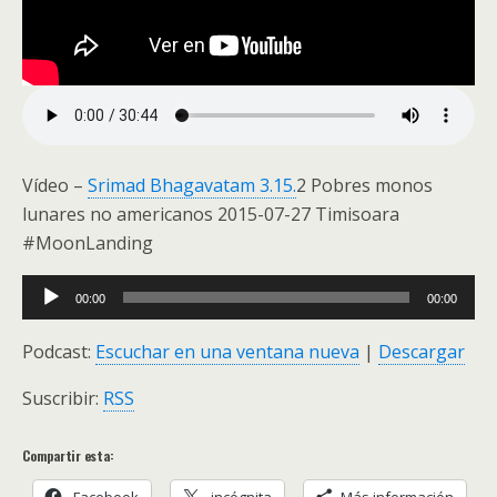
Vídeo –
Srimad Bhagavatam 3.15.
2 Pobres monos
lunares no americanos 2015-07-27 Timisoara
#MoonLanding
Audio
00:00
00:00
Player
Podcast:
Escuchar en una ventana nueva
|
Descargar
Suscribir:
RSS
Compartir esta:
Facebook
incógnita
Más información