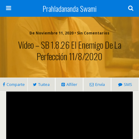
Prahladananda Swami
De Noviembre 11, 2020 • Sin Comentarios
Vídeo – SB 1.8.26 El Enemigo De La
Perfección 11/8/2020
Comparte
Tuitea
Alfiler
Envía
SMS