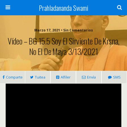
Prahladananda Swami
Marzo 17, 2021 • Sin Comentarios
Vídeo – BG 15.5 Soy El Sirviente De Krsna,
No El De Maya 3/13/2021
Comparte
Tuitea
Alfiler
Envía
SMS