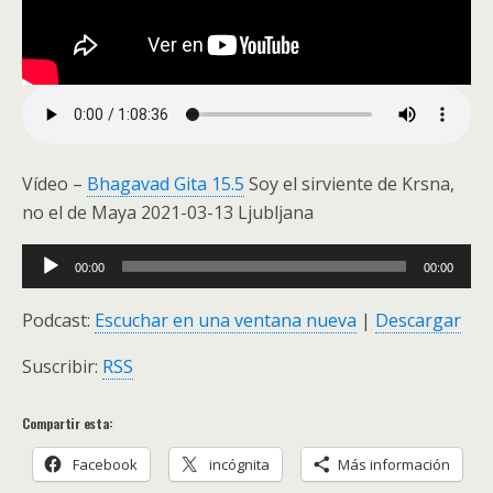
Vídeo –
Bhagavad Gita 15.5
Soy el sirviente de Krsna,
no el de Maya 2021-03-13 Ljubljana
Audio
00:00
00:00
Player
Podcast:
Escuchar en una ventana nueva
|
Descargar
Suscribir:
RSS
Compartir esta:
Facebook
incógnita
Más información