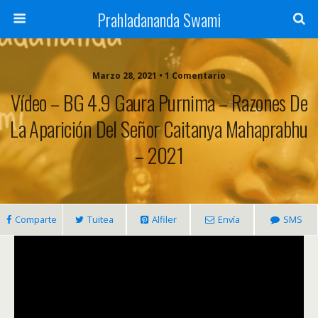
Prahladananda Swami
Marzo 28, 2021 • 1 Comentario
Vídeo – BG 4.9 Gaura Purnima – Razones De
La Aparición Del Señor Caitanya Mahaprabhu
– 2021
Comparte
Tuitea
Alfiler
Envía
SMS