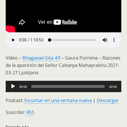
Vídeo –
Bhagavad Gita 4.9
– Gaura Purnima – Razones
de la aparición del Señor Caitanya Mahaprabhu 2021-
03-27 Ljubljana
Audio
00:00
00:00
Player
Podcast:
Escuchar en una ventana nueva
|
Descargar
Suscribir:
RSS
Compartir esta: