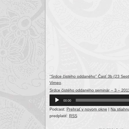
“Srdce čistého oddaného” Časť 3b (23 Se
Vimeo
.
Srdce čistého oddaného seminár – 3 – 201
Audio
00:00
Player
Podcast:
Prehrať v novom okne
|
Na stiahnu
predplatiť:
RSS