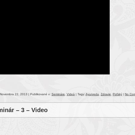
Novembra 22, 2013 | Publikované v:
Semináre
,
Videá
| Tagy:
Ayurveda
,
Zdravie
,
Poľský
|
No Co
inár – 3 – Video