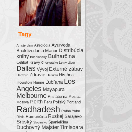
Tagy
Ayurveda
Astrológia
Amsterdam
Distribúcia
Bhaktivedanta Manor
Bulharčina
knihy
Bosniansky
Kravy
Celibát
Chorvátske Letný tábor
Dallas
Externé zábav
Vývoj
Zdravie
História
Hartford
Helsinki
Los
Ľubľana
Houston
Humor
Angeles
Mayapura
Melbourne
Pristátie na Mesiaci
Perth
Poľský
Moskva
Peru
Portland
Radhadesh
Ratha Yatra
Ruskej
Sarajevo
Rumunčina
Ritvik
Srbský
Španielčina
Slovinsko
Duchovný Majster
Timisoara