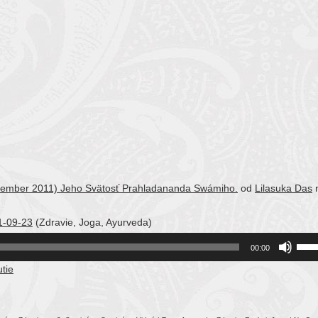
ptember 2011) Jeho Svätosť Prahladananda Swámiho.
od
Lilasuka Das
1-09-23
(Zdravie, Joga, Ayurveda)
Use
00:00
Up/
tie
Arro
keys
to