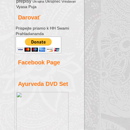
prepisy
Ukrajinec
Ukrajina
Vrindavan
Vyasa Puja
Darovať
Prispejte priamo k HH Swami
Prahladananda
Facebook Page
Ayurveda DVD Set