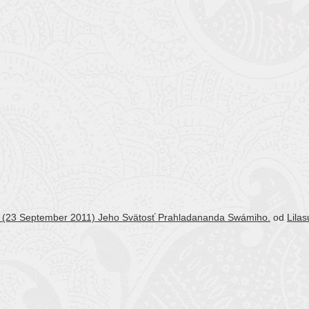
a (23 September 2011) Jeho Svätosť Prahladananda Swámiho.
od
Lila