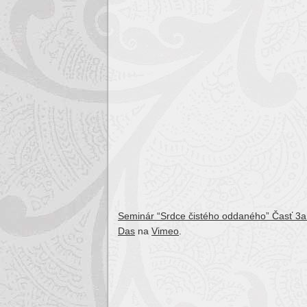
Seminár “Srdce čistého oddaného” Časť 3
Das
na
Vimeo
.