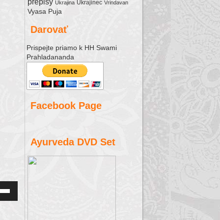
prepisy
Ukrajinec
Ukrajina
Vrindavan
Vyasa Puja
Darovať
Prispejte priamo k HH Swami
Prahladananda
Facebook Page
Ayurveda DVD Set
Down
w