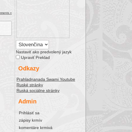
ease
mments »
ease
me.
Nastaviť ako predvolený jazyk
Upraviť Preklad
Odkazy
Prahladnanada Swami Youtube
Ruské stránky
Ruská sociálne stránky
Admin
Prihlásiť sa
zápisy krmív
komentáre krmivá