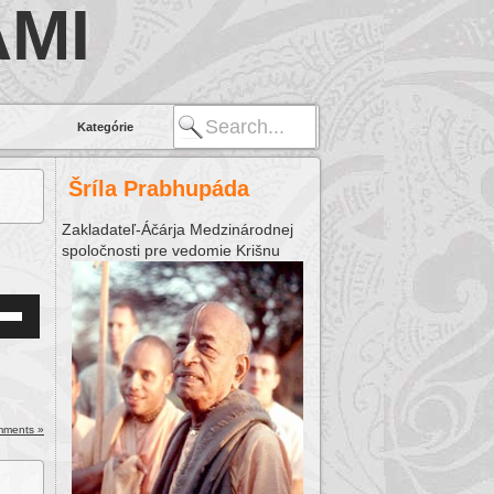
MI
Kategórie
Šríla Prabhupáda
Zakladateľ-Áčárja Medzinárodnej
spoločnosti pre vedomie Krišnu
Down
w
ease
mments »
ease