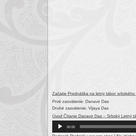
Začatie Prednáška na letný tábor srbského
Prvé zasvätenie: Danavir Das
Druhé zasvätenie: Vijaya Das
Úvod Čítanie Danavir Das – Srbský Letný 
Audio
00:00
Player