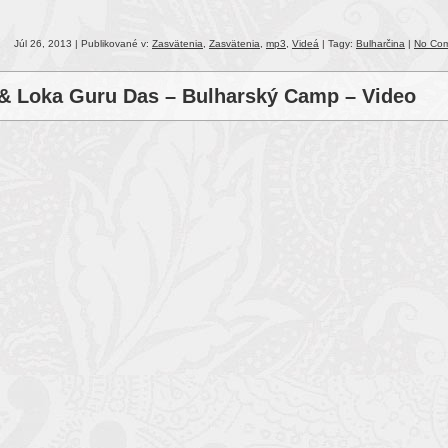
to
incr
Júl 26, 2013 | Publikované v:
Zasvätenia
,
Zasvätenia
,
mp3
,
Videá
| Tagy:
Bulharčina
|
No Co
or
decr
& Loka Guru Das – Bulharský Camp – Video
volu