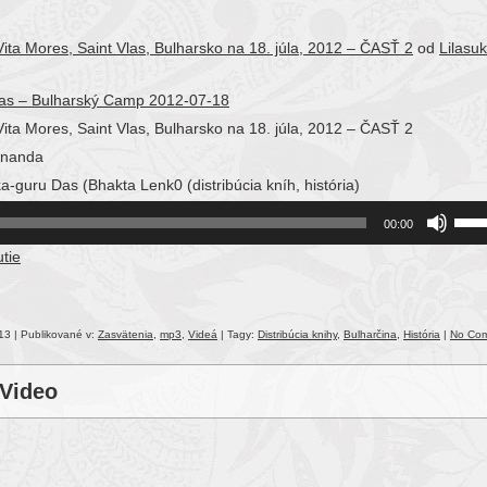
Vita Mores, Saint Vlas, Bulharsko na 18. júla, 2012 – ČASŤ 2
od
Lilasu
as – Bulharský Camp 2012-07-18
Vita Mores, Saint Vlas, Bulharsko na 18. júla, 2012 – ČASŤ 2
ananda
guru Das (Bhakta Lenk0 (distribúcia kníh, história)
Use
00:00
Up/
tie
Arro
keys
to
incr
013 | Publikované v:
Zasvätenia
,
mp3
,
Videá
| Tagy:
Distribúcia knihy
,
Bulharčina
,
História
|
No Co
or
decr
 Video
volu