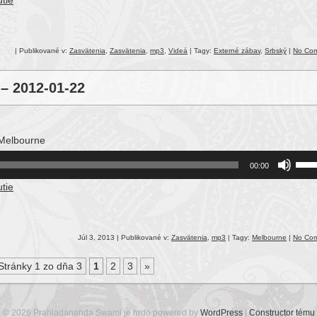
tie
Arro
keys
to
incr
| Publikované v:
Zasvätenia
,
Zasvätenia
,
mp3
,
Videá
| Tagy:
Externé zábav
,
Srbský
|
No Co
or
decr
 – 2012-01-22
volu
 Melbourne
Use
00:00
Up/
tie
Arro
keys
to
incr
Júl 3, 2013 | Publikované v:
Zasvätenia
,
mp3
| Tagy:
Melbourne
|
No Co
or
Stránky 1 zo dňa 3
1
2
3
»
decr
volu
© 2026 Prahladananda Swami je hrdo powered by
WordPress
|
Constructor tému