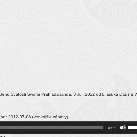
 Jeho Svätosti Swami Prahladananda, 8 Júl, 2012
od
Lilasuka Das
na
V
tábor 2012-07-08
(vonkajšie zábavy)
Use
00:00
Up/