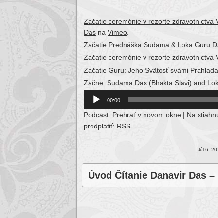
Začatie ceremónie v rezorte zdravotníctva 
Das
na
Vimeo
.
Začatie Prednáška Sudāmā & Loka Guru D
Začatie ceremónie v rezorte zdravotníctva 
Začatie Guru: Jeho Svätosť svámi Prahlad
Začne: Sudama Das (Bhakta Slavi) and Loka-
Audio
00:00
Player
Podcast:
Prehrať v novom okne
|
Na stiahnu
predplatiť:
RSS
Júl 6, 2
Úvod Čítanie Danavir Das –