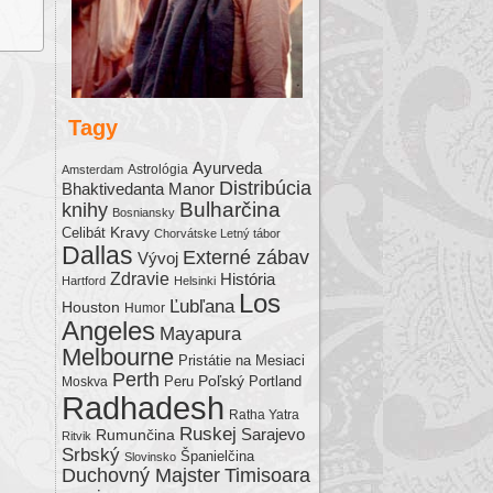
me.
Tagy
Ayurveda
Astrológia
Amsterdam
Distribúcia
Bhaktivedanta Manor
Bulharčina
knihy
Bosniansky
Kravy
Celibát
Chorvátske Letný tábor
Dallas
Externé zábav
Vývoj
Zdravie
História
Hartford
Helsinki
Los
Ľubľana
Houston
Humor
Angeles
Mayapura
Melbourne
Pristátie na Mesiaci
Perth
Poľský
Moskva
Peru
Portland
Radhadesh
Ratha Yatra
Ruskej
Sarajevo
Rumunčina
Ritvik
Srbský
Španielčina
Slovinsko
Duchovný Majster
Timisoara