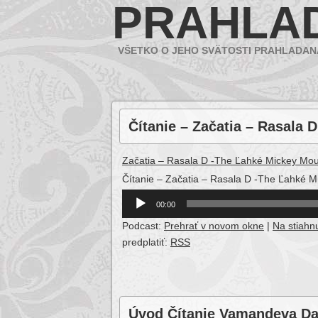
PRAHLA
VŠETKO O JEHO SVÄTOSTI PRAHLADAN
Čítanie – Začatia – Rasal
Začatia – Rasala D -The Ľahké Mickey M
Čítanie – Začatia – Rasala D -The Ľahké 
Audio
00:00
Player
Podcast:
Prehrať v novom okne
|
Na stiahnu
predplatiť:
RSS
Úvod Čítanie Vamandeva Das