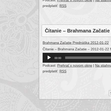
Podcast:
Prehrať v novom okne
|
Na stiahnu
predplatiť:
RSS
Čítanie – Brahmana Začatie
Brahmana Začatie Prednáška 2012-01-22
Čítanie – Brahmana Začatie – 2012-01-22
Audio
00:00
Player
Podcast:
Prehrať v novom okne
|
Na stiahnu
predplatiť:
RSS