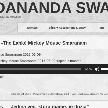
DANANDA SWA
ANDA SWAMI
Domáce
Súbory na stiahnutie & Spisy
Info
a D -The Ľahké Mickey Mouse Smaranam
ouse Smaranam 2013-06-09
Mickey Mouse Smaranam 2013-06-09 #spiritualmaster
Use
00:00
Up/
tie
Arro
keys
to
incr
Októbra 28, 2018 | Publikované v:
Zasvätenia
,
mp3
| Tagy:
Duchovný Majster
|
No Co
or
decr
 – “Jediná vec, ktorú máme, je ilúzia” –