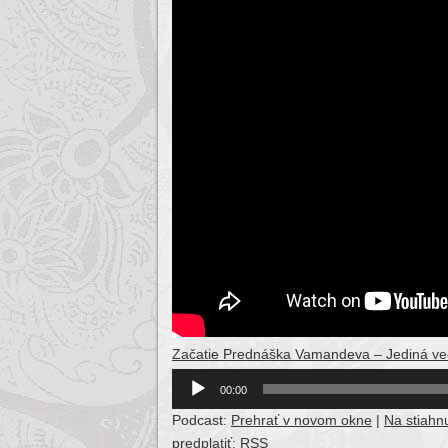
Začatie Prednáška Vamandeva – Jediná vec
Audio
00:00
Player
Podcast:
Prehrať v novom okne
|
Na stiahnu
predplatiť:
RSS