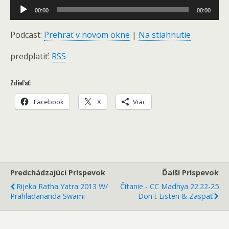
Audio
00:00
00:00
Player
Podcast:
Prehrať v novom okne
|
Na stiahnutie
predplatiť:
RSS
Zdieľať:
Facebook
X
Viac
Predchádzajúci Príspevok
Ďalší Príspevok
Rijeka Ratha Yatra 2013 W/
Čítanie - CC Madhya 22.22-25
Prahladananda Swami
Don't Listen
& Zaspať