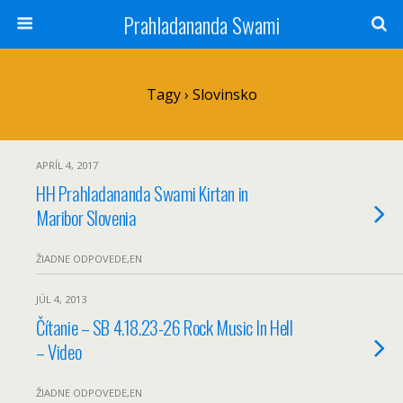
Prahladananda Swami
Tagy › Slovinsko
APRÍL 4, 2017
HH Prahladananda Swami Kirtan in
Maribor Slovenia
ŽIADNE ODPOVEDE,EN
JÚL 4, 2013
Čítanie – SB 4.18.23-26 Rock Music In Hell
– Video
ŽIADNE ODPOVEDE,EN