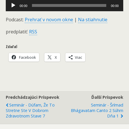
Audio
00:00
00:00
Player
Podcast:
Prehrať v novom okne
|
Na stiahnutie
predplatiť:
RSS
Zdieľať:
Facebook
X
Viac
Predchádzajúci Príspevok
Ďalší Príspevok
Seminár - Dúfam, Že To
Seminár - Šrímad
Stretne Ste V Dobrom
Bhágavatam Canto 2 Súhrn
Zdravotnom Stave 7
Dňa 1