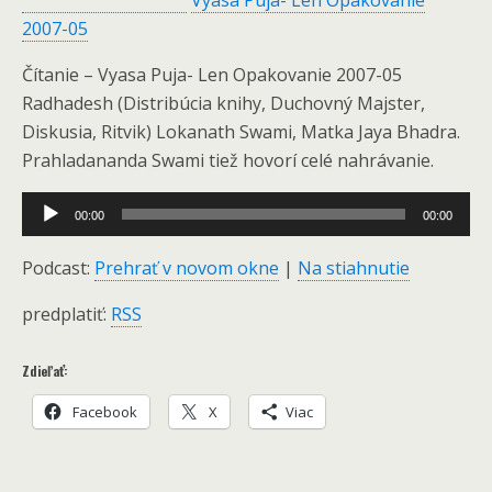
Vyasa Puja- Len Opakovanie
2007-05
Čítanie – Vyasa Puja- Len Opakovanie 2007-05
Radhadesh (Distribúcia knihy, Duchovný Majster,
Diskusia, Ritvik) Lokanath Swami, Matka Jaya Bhadra.
Prahladananda Swami tiež hovorí celé nahrávanie.
Audio
00:00
00:00
Player
Podcast:
Prehrať v novom okne
|
Na stiahnutie
predplatiť:
RSS
Zdieľať:
Facebook
X
Viac