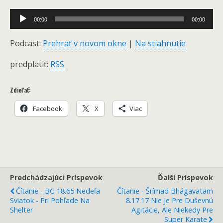
Audio
00:00
00:00
Player
Podcast:
Prehrať v novom okne
|
Na stiahnutie
predplatiť:
RSS
Zdieľať:
Facebook
X
Viac
Predchádzajúci Príspevok
Ďalší Príspevok
Čítanie - BG 18.65 Nedeľa
Čítanie - Šrímad Bhágavatam
Sviatok - Pri Pohľade Na
8.17.17 Nie Je Pre Duševnú
Shelter
Agitácie, Ale Niekedy Pre
Super Karate