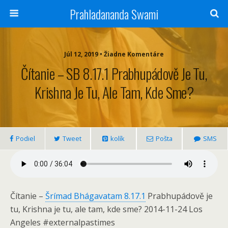
Prahladananda Swami
Júl 12, 2019 • Žiadne Komentáre
Čítanie – SB 8.17.1 Prabhupádově Je Tu,
Krishna Je Tu, Ale Tam, Kde Sme?
Podiel
Tweet
kolík
Pošta
SMS
Čítanie –
Šrímad Bhágavatam 8.17.1
Prabhupádově je
tu, Krishna je tu, ale tam, kde sme? 2014-11-24 Los
Angeles #externalpastimes