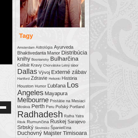
Tagy
Ayurveda
Astrológia
Amsterdam
Distribúcia
Bhaktivedanta Manor
Bulharčina
knihy
Bosniansky
Kravy
Celibát
Chorvátske Letný tábor
Dallas
Externé zábav
Vývoj
Zdravie
História
Hartford
Helsinki
Los
Ľubľana
Houston
Humor
Angeles
Mayapura
Melbourne
Pristátie na Mesiaci
Perth
Poľský
Moskva
Peru
Portland
Down
Radhadesh
Ratha Yatra
w
Ruskej
Sarajevo
Rumunčina
Ritvik
Srbský
Španielčina
Slovinsko
Duchovný Majster
Timisoara