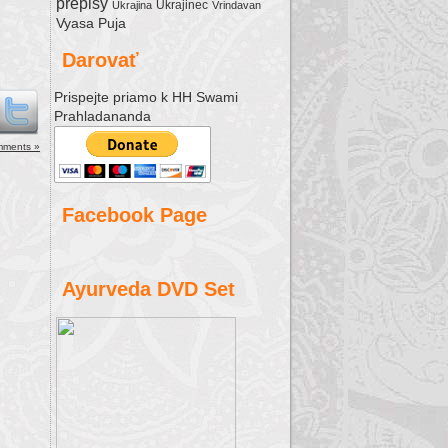
ease
prepisy
Ukrajinec
Ukrajina
Vrindavan
Vyasa Puja
ease
Darovať
me.
Prispejte priamo k HH Swami
Prahladananda
mments »
Facebook Page
Ayurveda DVD Set