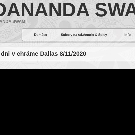
DANANDA SWA
ANDA SWAMI
Domáce
Súbory na stiahnutie & Spisy
Info
dni v chráme Dallas 8/11/2020