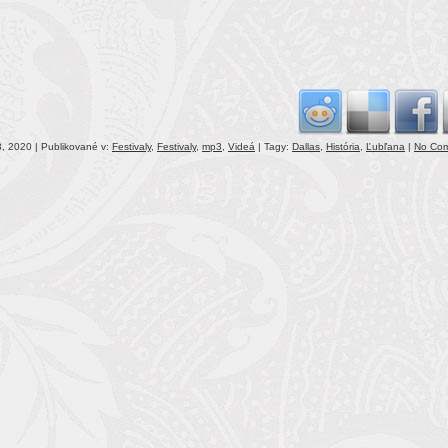
incr
or
decr
volu
, 2020 | Publikované v:
Festivaly
,
Festivaly
,
mp3
,
Videá
| Tagy:
Dallas
,
História
,
Ľubľana
|
No Co