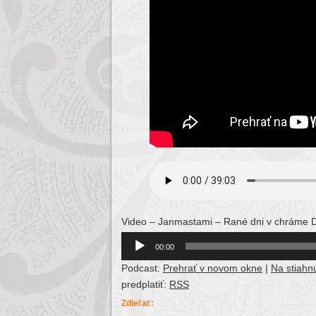
Video – Janmastami – Rané dni v chráme Da
Audio
00:00
Player
Podcast:
Prehrať v novom okne
|
Na stiahnu
predplatiť:
RSS
Zdieľať: