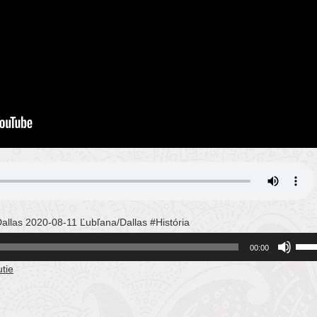
llas 2020-08-11 Ľubľana/Dallas #História
Use
00:00
Up/
tie
Arro
keys
to