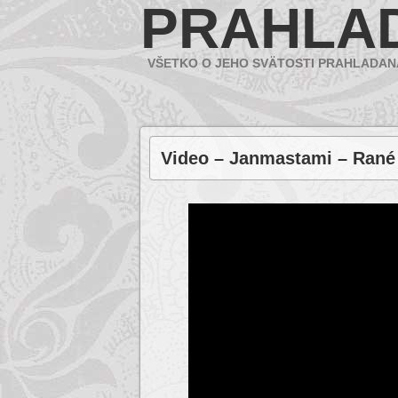
PRAHLA
VŠETKO O JEHO SVÄTOSTI PRAHLADAN
Video – Janmastami – Rané 