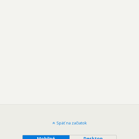
Späť na začiatok
Mobilné
Desktop