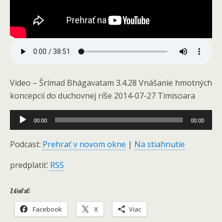
Video – Šrímad Bhágavatam 3.4.28 Vnášanie hmotných
koncepcií do duchovnej ríše 2014-07-27 Timisoara
Audio
00:00
00:00
Player
Podcast:
Prehrať v novom okne
|
Na stiahnutie
predplatiť:
RSS
Zdieľať:
Facebook
X
Viac