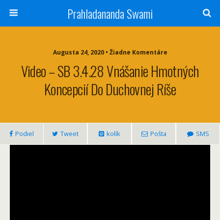
Prahladananda Swami
Augusta 24, 2020 • Žiadne Komentáre
Video – SB 3.4.28 Vnášanie Hmotných
Koncepcií Do Duchovnej Ríše
Podiel
Tweet
kolík
Pošta
SMS